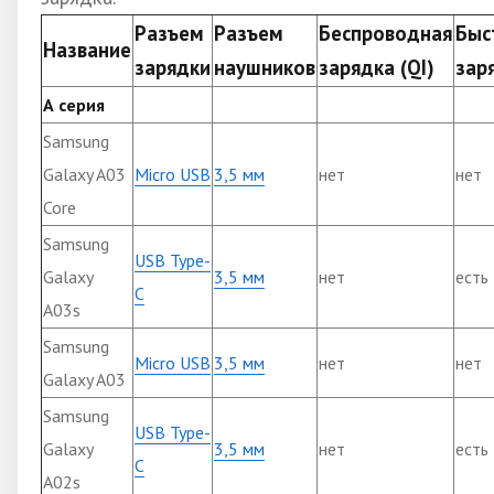
Разъем
Разъем
Беспроводная
Быс
Название
зарядки
наушников
зарядка (QI)
зар
А серия
Samsung
Galaxy A03
Micro USB
3,5 мм
нет
нет
Core
Samsung
USB Type-
Galaxy
3,5 мм
нет
есть
C
A03s
Samsung
Micro USB
3,5 мм
нет
нет
Galaxy A03
Samsung
USB Type-
Galaxy
3,5 мм
нет
есть
C
A02s