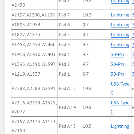
iPad 8
10.2
Lightning
A2430
A2197, A2200, A2198
iPad 7
10.2
Lightning
A1893, A1954
iPad 6
9.7
Lightning
A1822, A1823
iPad 5
9.7
Lightning
A1458, A1459, A1460
iPad 4
9.7
Lightning
A1416, A1430, A1403
iPad 3
9.7
30-Pin
A1395, A1396, A1397
iPad 2
9.7
30-Pin
A1219, A1337
iPad 1
9.7
30-Pin
USB Type-
A2588, A2589, A2591
iPad Air 5
10.9
C
A2316, A2324, A2325,
USB Type-
iPad Air 4
10.9
A2072
C
A2152, A2123, A2153,
iPad Air 3
10.5
Lightning
A2154