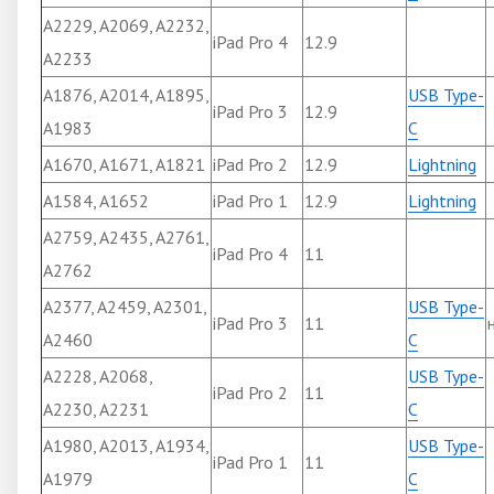
A2229, A2069, A2232,
iPad Pro 4
12.9
A2233
A1876, A2014, A1895,
USB Type-
iPad Pro 3
12.9
A1983
C
A1670, A1671, A1821
iPad Pro 2
12.9
Lightning
A1584, A1652
iPad Pro 1
12.9
Lightning
A2759, A2435, A2761,
iPad Pro 4
11
A2762
A2377, A2459, A2301,
USB Type-
iPad Pro 3
11
A2460
C
A2228, A2068,
USB Type-
iPad Pro 2
11
A2230, A2231
C
A1980, A2013, A1934,
USB Type-
iPad Pro 1
11
A1979
C