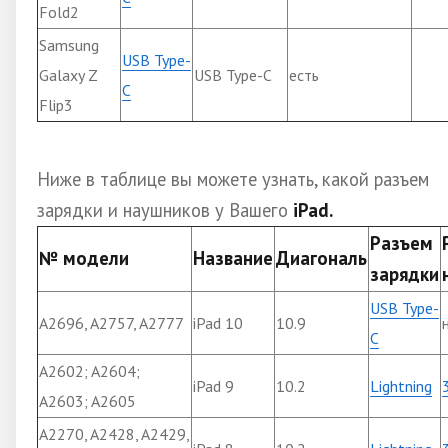
Fold2
Samsung
USB Type-
Galaxy Z
USB Type-C
есть
C
Flip3
Ниже в таблице вы можете узнать, какой разъем
зарядки и наушников у Вашего
iPad.
Разъем
№ модели
Название
Диагональ
зарядки
USB Type-
A2696, A2757, A2777
iPad 10
10.9
C
A2602; A2604;
iPad 9
10.2
Lightning
A2603; A2605
A2270, A2428, A2429,