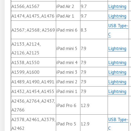
A1566, A1567
iPad Air 2
9.7
Lightning
A1474, A1475, A1476
iPad Air 1
9.7
Lightning
USB Type-
A2567; A2568; A2569
iPad mini 6
8.3
C
A2133, A2124,
iPad mini 5
7.9
Lightning
A2126, A2125
A1538, A1550
iPad mini 4
7.9
Lightning
A1599, A1600
iPad mini 3
7.9
Lightning
A1489, A1490, A1491
iPad mini 2
7.9
Lightning
A1432, A1454, A1455
iPad mini 1
7.9
Lightning
A2436, A2764, A2437,
iPad Pro 6
12.9
A2766
A2378, A2461, A2379,
USB Type-
iPad Pro 5
12.9
A2462
C