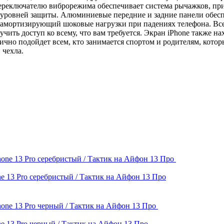
ереключателю виброрежима обеспечивает система рычажков, пр
о уровней защиты. Алюминиевые передние и задние панели обес
амортизирующий шоковые нагрузки при падениях телефона. Все
чить доступ ко всему, что вам требуется. Экран iPhone также на
но подойдет всем, кто занимается спортом и родителям, которы
 чехла.
e 13 Pro серебристый / Тактик на Айфон 13 Про
e 13 Pro черный / Тактик на Айфон 13 Про