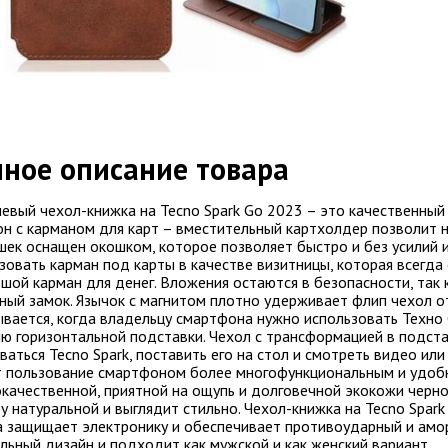
ное описание товара
евый чехол-книжка на Tecno Spark Go 2023 – это качественный 
н с карманом для карт – вместительный картхолдер позволит но
ек оснащен окошком, которое позволяет быстро и без усилий и
зовать карман под карты в качестве визитницы, которая всегда
шой карман для денег. Вложения остаются в безопасности, так
ный замок. Язычок с магнитом плотно удерживает флип чехол о
вается, когда владельцу смартфона нужно использовать Техно 
ю горизонтальной подставки. Чехол с трансформацией в подст
ваться Tecno Spark, поставить его на стол и смотреть видео ил
 пользование смартфоном более многофункциональным и удоб
качественной, приятной на ощупь и долговечной экокожи черно
у натуральной и выглядит стильно. Чехол-книжка на Tecno Spar
 защищает электронику и обеспечивает противоударный и ам
льный дизайн и подходит как мужской и как женский вариант.