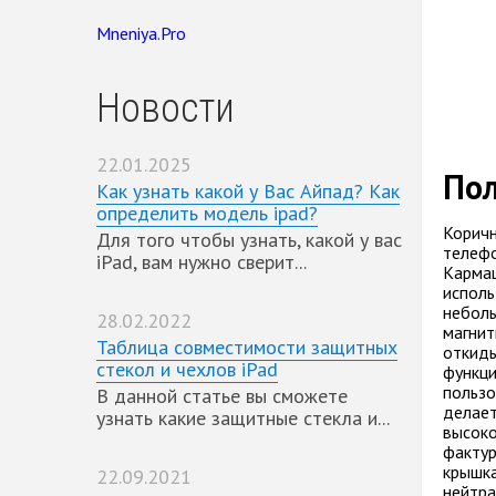
Mneniya.Pro
Новости
22.01.2025
Пол
Как узнать какой у Вас Айпад? Как
определить модель ipad?
Коричн
Для того чтобы узнать, какой у вас
телефо
iPad, вам нужно сверит...
Кармаш
исполь
неболь
28.02.2022
магнит
Таблица совместимости защитных
откиды
стекол и чехлов iPad
функци
пользо
В данной статье вы сможете
делает
узнать какие защитные стекла и...
высоко
фактур
крышка
22.09.2021
нейтра