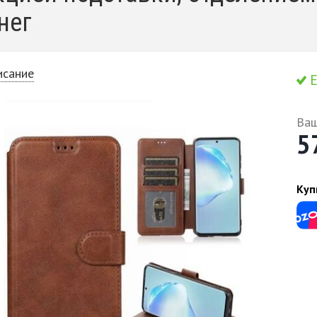
нег
исание
Е
Ваш
5
Куп