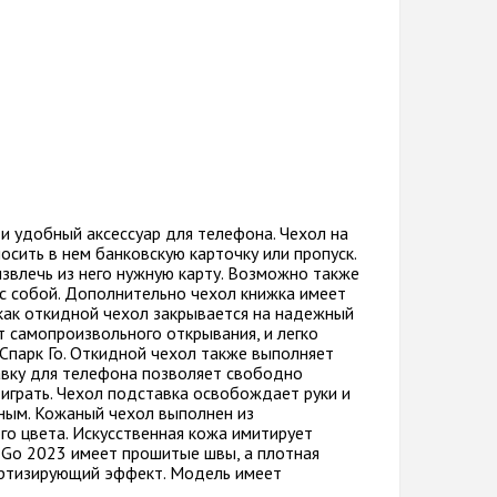
и удобный аксессуар для телефона. Чехол на
сить в нем банковскую карточку или пропуск.
звлечь из него нужную карту. Возможно также
 с собой. Дополнительно чехол книжка имеет
 как откидной чехол закрывается на надежный
т самопроизвольного открывания, и легко
Спарк Го. Откидной чехол также выполняет
авку для телефона позволяет свободно
и играть. Чехол подставка освобождает руки и
ным. Кожаный чехол выполнен из
го цвета. Искусственная кожа имитирует
k Go 2023 имеет прошитые швы, а плотная
ортизирующий эффект. Модель имеет