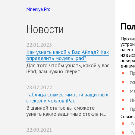
Mneniya.Pro
Пол
Новости
Против
устрой
22.01.2025
на его
Как узнать какой у Вас Айпад? Как
из выс
определить модель ipad?
поверх
Для того чтобы узнать, какой у вас
динами
iPad, вам нужно сверит...
Пр
Ус
28.02.2022
Ма
Таблица совместимости защитных
стекол и чехлов iPad
Им
В данной статье вы сможете
Пр
узнать какие защитные стекла и...
Совмес
iP
22.09.2021
iP