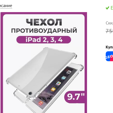
исание
Е
Ски
75
Куп