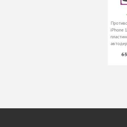
Противо
iPhone 
пластин
автодер
подстав
63
айфон 1