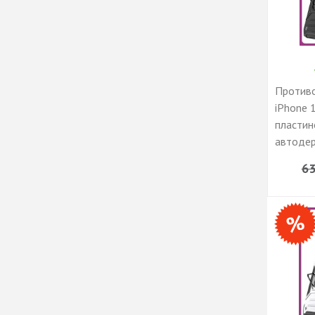
Противо
iPhone 
пластин
автодер
подста
63