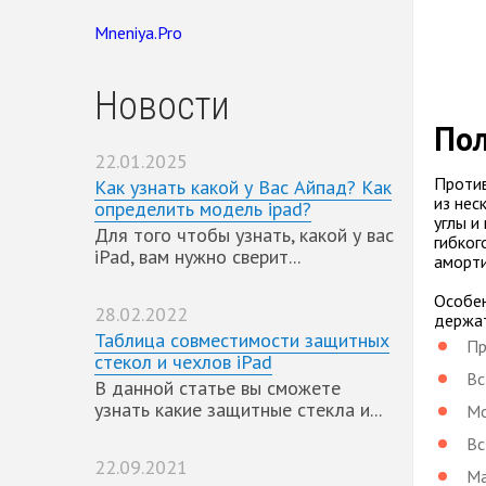
Mneniya.Pro
Новости
Пол
22.01.2025
Против
Как узнать какой у Вас Айпад? Как
из нес
определить модель ipad?
углы и
Для того чтобы узнать, какой у вас
гибког
iPad, вам нужно сверит...
аморти
Особен
28.02.2022
держат
Таблица совместимости защитных
Пр
стекол и чехлов iPad
Вс
В данной статье вы сможете
узнать какие защитные стекла и...
Мо
Вс
22.09.2021
Ма