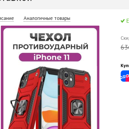
исание
Аналогичные товары
Е
Ски
63
Куп