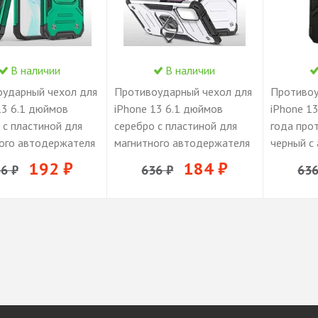
В наличии
В наличии
ударный чехол для
Противоударный чехол для
Противоу
13 6.1 дюймов
iPhone 13 6.1 дюймов
iPhone 1
 с пластиной для
серебро с пластиной для
года про
ого автодержателя
магнитного автодержателя
черный с
ом подставкой
и кольцом подставкой /
кольцом 
192 ₽
184 ₽
6 ₽
636 ₽
636
чехол для айфон 13
чехол на
телефона
дюймов/ 
держател