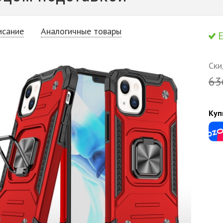
исание
Аналогичные товары
Е
Ски
63
Куп