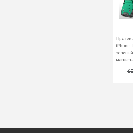
Противо
iPhone 
зеленый
магнитн
и кольц
63