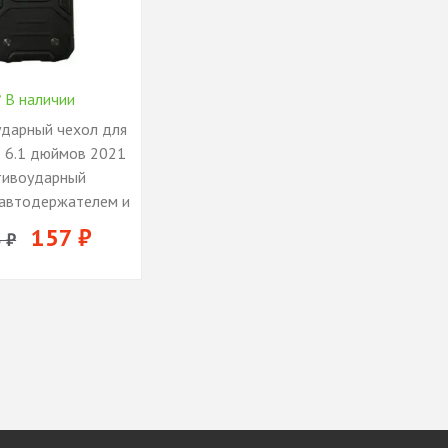
В наличии
дарный чехол для
3 6.1 дюймов 2021
тивоударный
 автодержателем и
подставкой /
157 ₽
 ₽
кладка для
 айфона 13 6.1
чехол с
ем на палец