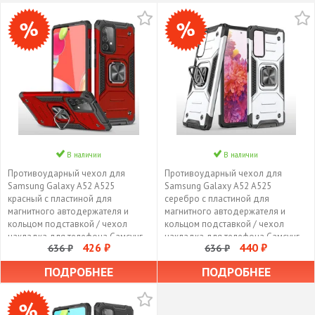
В наличии
В наличии
Противоударный чехол для
Противоударный чехол для
Samsung Galaxy A52 A525
Samsung Galaxy A52 A525
красный с пластиной для
серебро с пластиной для
магнитного автодержателя и
магнитного автодержателя и
кольцом подставкой / чехол
кольцом подставкой / чехол
накладка для телефона Самсунг
накладка для телефона Самсунг
426 ₽
440 ₽
636 ₽
636 ₽
Галакси А52 А525
Галакси А52 А525
трансформируется в подставку /
трансформируется в подставку /
ПОДРОБНЕЕ
ПОДРОБНЕЕ
чехол с держателем на палец
чехол с держателем на палец