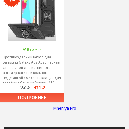
В наличии
Противоударный чехол для
Samsung Galaxy A52 A525 черный
с пластиной для магнитного
автодержателя и кольцом
подставкой / чехол накладка для
телефона Самсунг Галакси А52
431 ₽
636 ₽
А525 трансформируется в
подставку / чехол с держателем
ПОДРОБНЕЕ
на палец
Mneniya.Pro