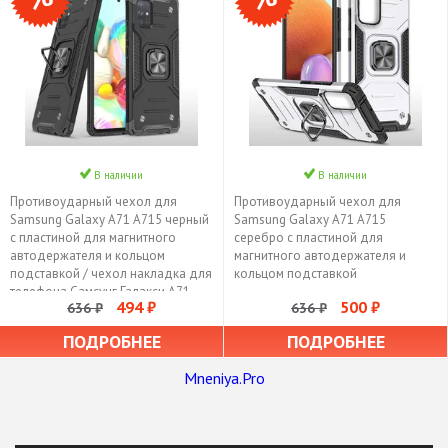
В наличии
В наличии
Противоударный чехол для
Противоударный чехол для
Samsung Galaxy A71 A715 черный
Samsung Galaxy A71 A715
с пластиной для магнитного
серебро с пластиной для
автодержателя и кольцом
магнитного автодержателя и
подставкой / чехол накладка для
кольцом подставкой
телефона Самсунг Галакси А71
494 ₽
500 ₽
636 ₽
636 ₽
А715 трансформируется в
подставку / чехол с держателем
ПОДРОБНЕЕ
ПОДРОБНЕЕ
на палец
Mneniya.Pro