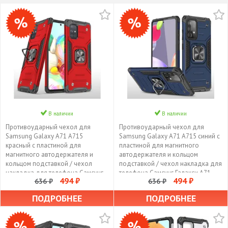
В наличии
В наличии
Противоударный чехол для
Противоударный чехол для
Samsung Galaxy A71 A715
Samsung Galaxy A71 A715 синий с
красный с пластиной для
пластиной для магнитного
магнитного автодержателя и
автодержателя и кольцом
кольцом подставкой / чехол
подставкой / чехол накладка для
накладка для телефона Самсунг
телефона Самсунг Галакси А71
494 ₽
494 ₽
636 ₽
636 ₽
Галакси А71 А715
А715 трансформируется в
трансформируется в подставку /
подставку / чехол с держателем
ПОДРОБНЕЕ
ПОДРОБНЕЕ
чехол с держателем на палец
на палец