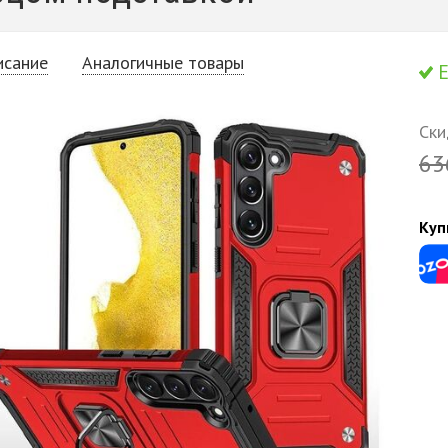
исание
Аналогичные товары
Е
Ски
63
Куп