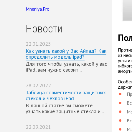
Mneniya.Pro
Новости
Пол
22.01.2025
Против
Как узнать какой у Вас Айпад? Как
из нес
определить модель ipad?
углы и
Для того чтобы узнать, какой у вас
гибког
iPad, вам нужно сверит...
аморти
Особен
28.02.2022
держат
Таблица совместимости защитных
Пр
стекол и чехлов iPad
Вс
В данной статье вы сможете
узнать какие защитные стекла и...
Мо
Вс
22.09.2021
Ма