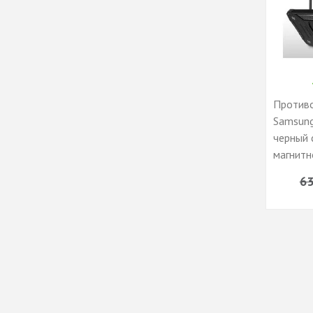
Противо
Samsung
черный 
магнитн
и кольц
63