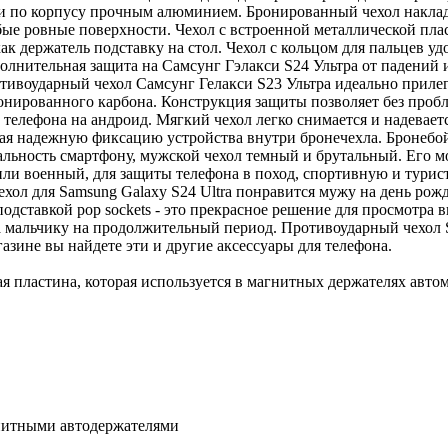
х и по корпусу прочным алюминием. Бронированный чехол накла
ые ровные поверхности. Чехол с встроенной металлической плас
как держатель подставку на стол. Чехол с кольцом для пальцев уд
ополнительная защита на Самсунг Гэлакси S24 Ультра от падени
ивоударный чехол Самсунг Гелакси S23 Ультра идеально прилегае
онированного карбона. Конструкция защиты позволяет без пробл
телефона на андроид. Мягкий чехол легко снимается и надевает
ивая надежную фиксацию устройства внутри бронечехла. Бронебо
льность смартфону, мужской чехол темный и брутальный. Его мо
 или военный, для защиты телефона в поход, спортивную и тури
хол для Samsung Galaxy S24 Ultra понравится мужу на день ро
дставкой pop sockets - это прекрасное решение для просмотра в
 мальчику на продолжительный период. Противоударный чехол Sa
зине вы найдете эти и другие аксессуары для телефона.
я пластина, которая используется в магнитных держателях авто
гнитными автодержателями