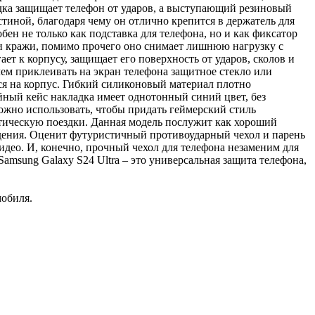
дка защищает телефон от ударов, а выступающий резиновый
тиной, благодаря чему он отлично крепится в держатель для
обен не только как подставка для телефона, но и как фиксатор
й и кражи, помимо прочего оно снимает лишнюю нагрузку с
т к корпусу, защищает его поверхность от ударов, сколов и
ем приклеивать на экран телефона защитное стекло или
ся на корпус. Гибкий силиконовый материал плотно
йный кейс накладка имеет однотонный синий цвет, без
жно использовать, чтобы придать геймерский стиль
стическую поездки. Данная модель послужит как хороший
ждения. Оценит футуристичный противоударный чехол и парень
идео. И, конечно, прочный чехол для телефона незаменим для
msung Galaxy S24 Ultra – это универсальная защита телефона,
мобиля.