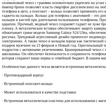
силиконовый чехол с гранями основательно укреплен на угла
бампер брони позволяет класть смартфон дисплеем вниз на люб
телефона в авто, а попсокет – кольцо позволяет применять его 
гаджета на пальцах. Кольцо для телефона с анатомией – это д
пальцев и кистей при длительном пользовании телефоном. Прот
царапин. Прочный, модный чехол сохраняет гаджет не хуже бр
пленку. А металлические вставки обеспечивают защиту камеры 
обхватывает грани модели Samsung Galaxy S24 Ultra, обеспеч
рисунка. Трендовый агрессивный дизайн привносит индивидуа
электронике. А также чехол и кольцом хорош как тактический
подарок мужчине на 23 февраля и Новый год. Оригинальный че
подросток с активными увлечениями. Бронированный чехол с по
школьника. Он обеспечит безопасность и сохранность телефона
которая сохранит ваши нервы и семейный бюджет. В нашем мага
Особенностью данного чехла является встроенная металлическа
· Противоударный корпус
· Встроенный попсокет-кольцо
· Может использоваться в качестве подставки
· Встроенная металлическая пластина для использования с ма