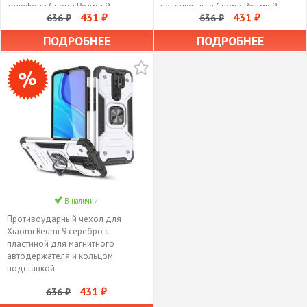
телефона Сяоми Редми 9
на палец для Сяоми Редми 9
431 ₽
431 ₽
636 ₽
636 ₽
трансформируется в подставку /
чехол с держателем на палец
ПОДРОБНЕЕ
ПОДРОБНЕЕ
В наличии
Противоударный чехол для
Xiaomi Redmi 9 серебро с
пластиной для магнитного
автодержателя и кольцом
подставкой
431 ₽
636 ₽