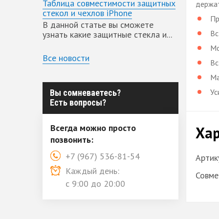
Таблица совместимости защитных
держат
стекол и чехлов iPhone
Пр
В данной статье вы сможете
Вс
узнать какие защитные стекла и...
Мо
Все новости
Вс
Ма
Ус
Вы сомневаетесь?
Есть вопросы?
Всегда можно просто
Хар
позвонить:
+7 (967) 536-81-54
Артик
Каждый день:
Совме
с 9:00 до 20:00