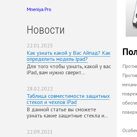
Mneniya.Pro
Новости
22.01.2025
Пол
Как узнать какой у Вас Айпад? Как
определить модель ipad?
Для того чтобы узнать, какой у вас
Против
iPad, вам нужно сверит...
Против
механи
28.02.2022
повреж
Таблица совместимости защитных
стекол и чехлов iPad
обеспе
В данной статье вы сможете
поверх
узнать какие защитные стекла и...
Особен
22.09.2021