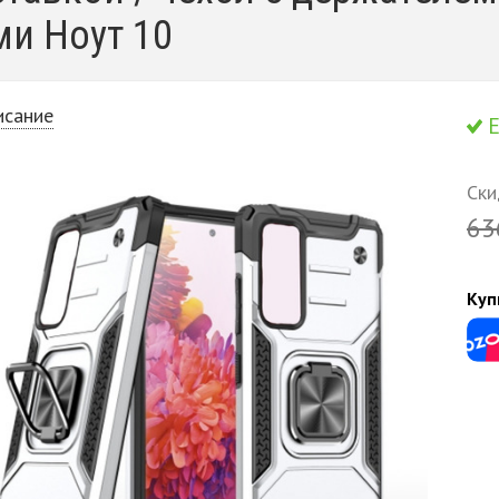
ми Ноут 10
исание
Е
Ски
63
Куп