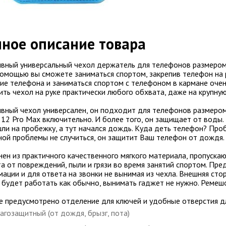
ное описание товара
вный универсальный чехол держатель для телефонов размером э
помощью вы сможете заниматься спортом, закрепив телефон на 
ие телефона и заниматься спортом с телефоном в кармане очен
ить чехол на руке практически любого обхвата, даже на крупную
вный чехол универсален, он подходит для телефонов размером
 12 Pro Max включительно. И более того, он защищает от воды.
ли на пробежку, а тут начался дождь. Куда деть телефон? Про
ой проблемы не случиться, он защитит Ваш телефон от дождя.
ен из практичного качественного мягкого материала, пропуска
а от повреждений, пыли и грязи во время занятий спортом. Пр
ации и для ответа на звонки не вынимая из чехла. Внешняя стор
 будет работать как обычно, вынимать гаджет не нужно. Ремешо
е предусмотрено отделение для ключей и удобные отверстия д
агозащитный (от дождя, брызг, пота)