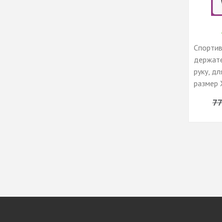
Спортив
держате
руку, дл
размер 
черный
77