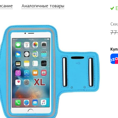
исание
Аналогичные товары
Е
Ски
77
Куп