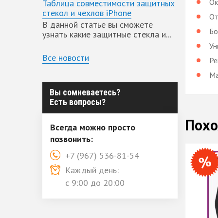
Ок
Таблица совместимости защитных
стекол и чехлов iPhone
От
В данной статье вы сможете
Бо
узнать какие защитные стекла и...
Ун
Все новости
Ре
Ма
Вы сомневаетесь?
Есть вопросы?
Похо
Всегда можно просто
позвонить:
+7 (967) 536-81-54
Каждый день:
с 9:00 до 20:00