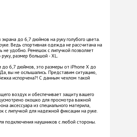
крана до 6,7 дюймов на руку голубого цвета.
руке. Ведь спортивная одежда не рассчитана на
ь не удобно. Ремешок с липучкой позволяет
 руку, размер большой - XL.
 до 6,7 дюймов, это размеры от iPhone X до
 Да, вы не ослышались. Представим ситуацию,
бежка испорчена?! С данным чехлом такой
ющего воздух и обеспечивает защиту вашего
едусмотрено окошко для просмотра важной
она аксессуара из специального материла,
к с липучкой для надежной фиксации на руке.
ля подключения наушников с любой стороны.